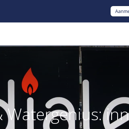
Aanme
Oplossingen
Opstart en O
 Watergenius: inn