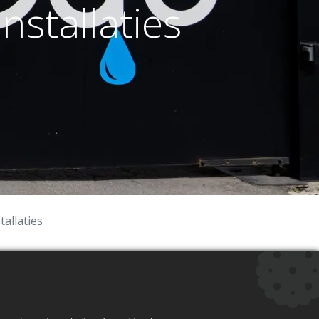
stallaties
allaties
voor