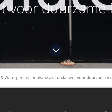
 voor duurzame in
 & Watergenius: innovatie als fundament voor duurzame inst
au & Watergenius:
atie als fundament 