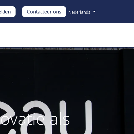
lden
Contacteer ons
Nederlands
nderhoud
Over ons
ovatie als