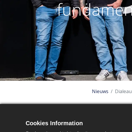
fundament
Nieuws
Dialeau
Diale
Cookies Information
innov