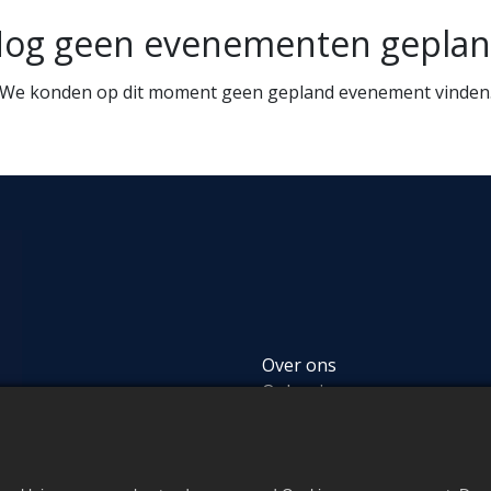
og geen evenementen gepla
We konden op dit moment geen gepland evenement vinden
Over ons
Oplossingen
Opstart en Onderhoud
02 669 22 10