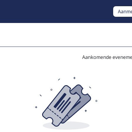
Aanme
Oplossingen
Opstart en O
Aankomende evenem