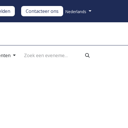
lden
Contacteer ons
Nederlands
nderhoud
Over ons
enten