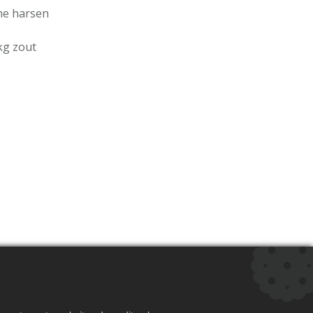
rme harsen
kg zout