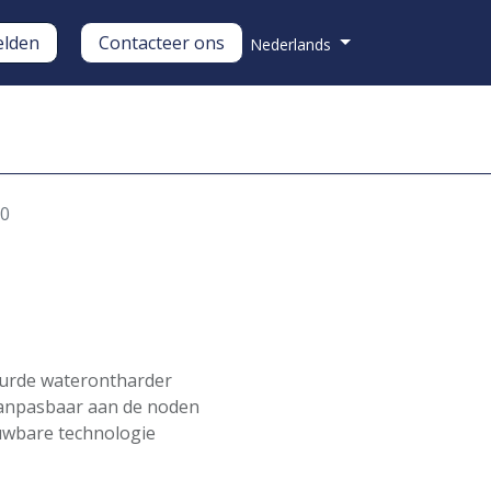
lden
Contacteer ons
Nederlands
nderhoud
Over ons
50
urde waterontharder
aanpasbaar aan de noden
uwbare technologie