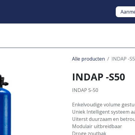
Aanme
Oplossingen
Opstart en O
Alle producten
INDAP -S
INDAP -S50
INDAP S-50
Enkelvoudige volume gestu
Uniek Intelligent systeem 
Uiterst duurzaam en betro
Modulair uitbreidbaar
Droge zoutbak