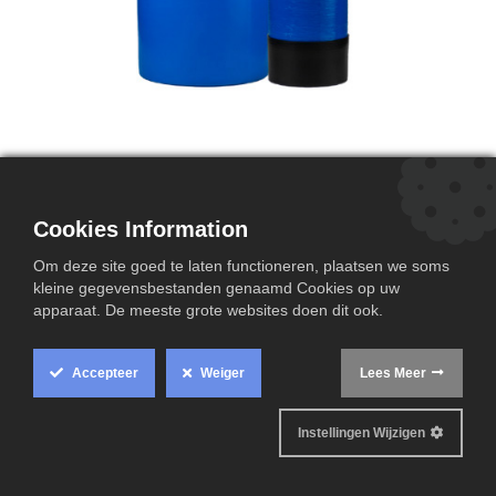
INDAP -L225
INDAP L225
Cookies Information
Aansluiting 2"
Om deze site goed te laten functioneren, plaatsen we soms
zoutvat : 400 kg
kleine gegevensbestanden genaamd Cookies op uw
apparaat. De meeste grote websites doen dit ook.
Debiet : 13.5m3/h tot 18.6m3/h
Capaciteit bij 30°F : 39m3
Accepteer
Weiger
Lees Meer
Instellingen Wijzigen
Technische informatie