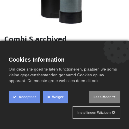
Combi S archived
Combifiltersysteem I -S
voor reductie van ammonium, ijzer en hardheid
Cookies Information
volautomatische werking, regeneratie met zout
Om deze site goed te laten functioneren, plaatsen we soms
aansluiting 1"
kleine gegevensbestanden genaamd Cookies op uw
elektr.aansluiting : 230V 50Hz
apparaat. De meeste grote websites doen dit ook.
werkdruk 2.3 - 6 Bar
incl. bypas en 2 aansluitflexibels 1"
Accepteer
Weiger
Lees Meer
zoutverbr : 5.25 kg/reg
capaciteit : +- 4000L /reg (TH = 30°F)
piekdebiet : 30 L/min (indien ook NH4 ammonium 12
Instellingen Wijzigen
L/min).