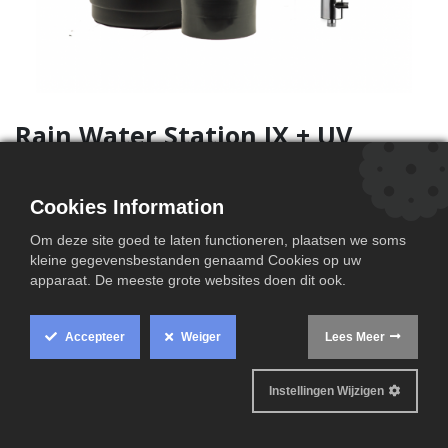
Rain Water Station IX + UV
Regenwater filter Rain Water IX2 20 + UV desinfectie
Cookies Information
volautomatisch systeem met periodieke regeneratie
Om deze site goed te laten functioneren, plaatsen we soms
kleine gegevensbestanden genaamd Cookies op uw
bestaande uit
apparaat. De meeste grote websites doen dit ook.
kunststof tank voorzien van spoelmechanisme
Accepteer
Weiger
Lees Meer
kunststof vat voor zout/pekel met vlotter
set aansluitflexibels
3m afvoerslang
Instellingen Wijzigen